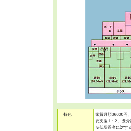
特色
家賃月額36000
要支援１･２、要介
※低所得者に対する