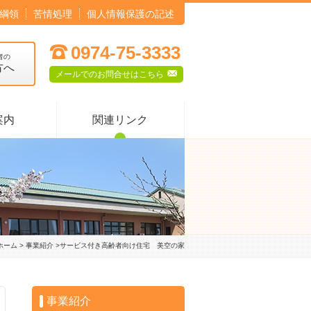
綱領
苦情処理
個人情報保護の記述
;
0974-75-3333
者の
方へ
F
メールでのお問合せはこちら
案内
関連リンク
ホーム
>
事業紹介
>サービス付き高齢者向け住宅 美空の家
事業紹介