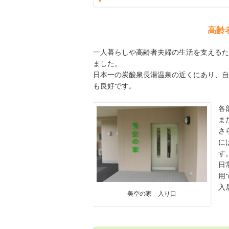
高齢
一人暮らしや高齢者夫婦の生活を支えるた
ました。
日本一の炭酸泉長湯温泉の近くにあり、自
も良好です。
各
ま
さ
に
す
日
用
入
美空の家 入り口