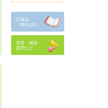
広報誌
「晴ればれ」
苦情・相談・
質問など