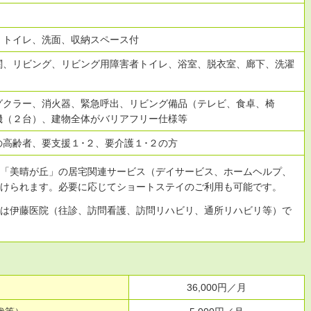
、トイレ、洗面、収納スペース付
関、リビング、リビング用障害者トイレ、浴室、脱衣室、廊下、洗濯
グクラー、消火器、緊急呼出、リビング備品（テレビ、食卓、椅
機（２台）、建物全体がバリアフリー仕様等
高齢者、要支援１･２、要介護１･２の方
る「美晴が丘」の居宅関連サービス（デイサービス、ホームヘルプ、
受けられます。必要に応じてショートステイのご利用も可能です。
スは伊藤医院（往診、訪問看護、訪問リハビリ、通所リハビリ等）で
。
36,000円／月