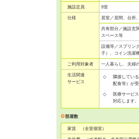
施設定員
9室
仕様
居室／居間、台所
共有部分／施設玄
スペース等
設備等／スプリン
子）、コイン洗濯
ご利用対象者
一人暮らし、夫婦の
生活関連
◇
隣接してい
サービス
配食等）が
◇
医療サービ
対応します
部屋数
家賃 （全室個室）