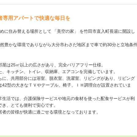
者専用アパートで快適な毎日を
めに住み替える場所として 「美空の家」 を竹田市直入町長湯に開設し
然豊かな環境でありながら大分市わさだ地区まで車で約30分と立地条
部屋は25㎡以上の広さがあり、完全バリアフリー仕様。
た、キッチン、トイレ、収納庫、エアコンを完備しています。
らに、共用部分には浴室、脱衣室、洗濯室、リビングがあり、リビング
は42型の大きなＴＶやテーブル、椅子、ＩＨ調理台が設置されていま
。
常生活では、介護保険サービスや地元の食材を使った配食サービスが利
でき、とても便利で安心です。
居者の皆様が快適に過ごせる環境となっております。