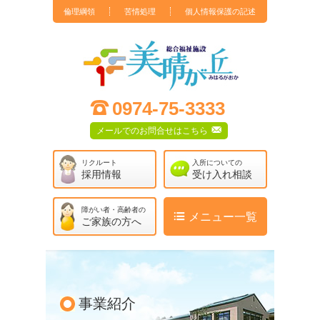
倫理綱領
苦情処理
個人情報保護の記述
社会福祉法人 孝寿福祉会 総合福祉施設 美晴が丘
;
0974-75-3333
F
メールでのお問合せはこちら
リクルート
入所についての
採用情報
受け入れ相談
障がい者・高齢者の
ˇ
メニュー一覧
ご家族の方へ
事業紹介