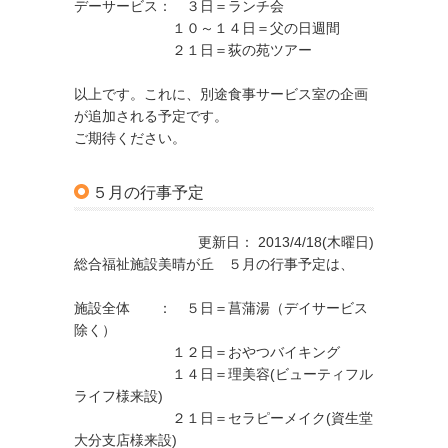
デーサービス： ３日＝ランチ会
１０～１４日＝父の日週間
２１日＝荻の苑ツアー
以上です。これに、別途食事サービス室の企画
が追加される予定です。
ご期待ください。
５月の行事予定
更新日： 2013/4/18(木曜日)
総合福祉施設美晴が丘 ５月の行事予定は、
施設全体 ： ５日＝菖蒲湯（デイサービス
除く）
１２日＝おやつバイキング
１４日＝理美容(ビューティフル
ライフ様来設)
２１日＝セラピーメイク(資生堂
大分支店様来設)