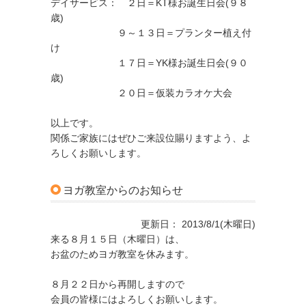
デイサービス： ２日＝KT様お誕生日会(９８
歳)
９～１３日＝プランター植え付
け
１７日＝YK様お誕生日会(９０
歳)
２０日＝仮装カラオケ大会
以上です。
関係ご家族にはぜひご来設位賜りますよう、よ
ろしくお願いします。
ヨガ教室からのお知らせ
更新日： 2013/8/1(木曜日)
来る８月１５日（木曜日）は、
お盆のためヨガ教室を休みます。
８月２２日から再開しますので
会員の皆様にはよろしくお願いします。