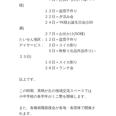
様)
１２日＝盆団子作り
２２日＝夕涼み会
２４日＝YK様お誕生日会(100
歳)
２７日＝お出かけ(SO様)
たいせん地区：１２日＝盆団子作り
デイサービス： ２日＝スイカ割り
５日＝秋祭り出品作品作り(～
２３日)
１０日＝スイカ割り
２６日＝ランチ会
以上です。
この時期、美晴が丘の地域交流スペースでは
小中学校の各学年がミニ懇を開催します。
また、各種就職面接会が各地・各団体で開催さ
れます。