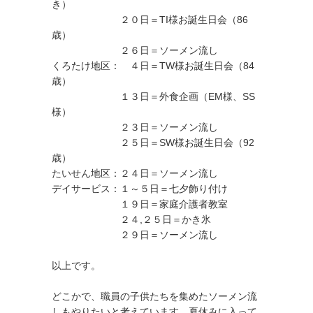
き）
２０日＝TI様お誕生日会（86
歳）
２６日＝ソーメン流し
くろたけ地区： ４日＝TW様お誕生日会（84
歳）
１３日＝外食企画（EM様、SS
様）
２３日＝ソーメン流し
２５日＝SW様お誕生日会（92
歳）
たいせん地区：２４日＝ソーメン流し
デイサービス：１～５日＝七夕飾り付け
１９日＝家庭介護者教室
２４,２５日＝かき氷
２９日＝ソーメン流し
以上です。
どこかで、職員の子供たちを集めたソーメン流
しもやりたいと考えています。夏休みに入って