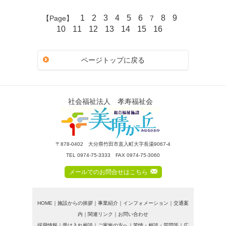
1
2
3
4
5
6
8
9
【Page】
7
10
11
12
13
14
15
16
ページトップに戻る
社会福祉法人 孝寿福祉会
〒878-0402 大分県竹田市直入町大字長湯9067-4
TEL 0974-75-3333 FAX 0974-75-3060
F
メールでのお問合せはこちら
HOME
｜
施設からの挨拶
｜
事業紹介
｜
インフォメーション
｜
交通案
内
｜
関連リンク
｜
お問い合わせ
採用情報
｜
受け入れ相談
｜
ご家族の方へ
｜
苦情・相談・質問等
｜
広