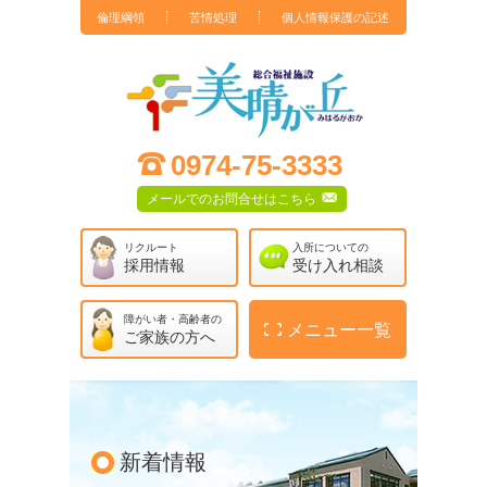
倫理綱領
苦情処理
個人情報保護の記述
社会福祉法人 孝寿福祉会 総合福祉施設 美晴が丘
;
0974-75-3333
F
メールでのお問合せはこちら
リクルート
入所についての
採用情報
受け入れ相談
障がい者・高齢者の
~
メニュー一覧
ご家族の方へ
新着情報