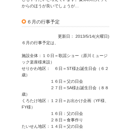
からのほうが良いでしょうが…
６月の行事予定
更新日： 2013/5/14(火曜日)
６月の行事予定は、
施設全体：１０日＝歌謡ショー（原川ミュージ
ック楽座様来設）
せりかわ地区： ６日＝ST様お誕生日会（６２
歳）
１６日＝父の日会
２７日＝SA様お誕生日会（８８
歳）
くろたけ地区：１２日＝お出かけ企画（YF様、
FY様）
１６日：父の日会
２８日＝食事作り
たいせん地区：１４日＝父の日会