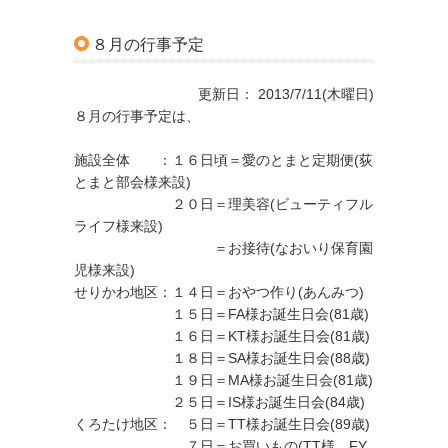
８月の行事予定
更新日： 2013/7/11(木曜日)
８月の行事予定は、
施設全体 ：１６日頃＝愛のとまと定期便(荻
とまと部会様来設)
２０日＝理美容(ビューティフル
ライフ様来設)
＝お接待(なおいり保育園
児様来設)
せりかわ地区：１４日＝おやつ作り(あんみつ)
１５日＝FA様お誕生日会(81歳)
１６日＝KT様お誕生日会(81歳)
１８日＝SA様お誕生日会(88歳)
１９日＝MA様お誕生日会(81歳)
２５日＝IS様お誕生日会(84歳)
くろたけ地区： ５日＝TT様お誕生日会(89歳)
７日＝お買いもの(TT様、FY