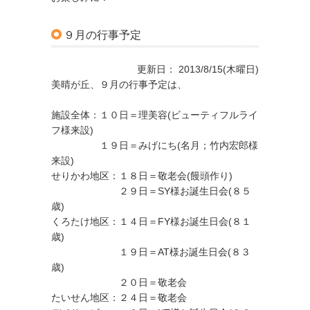
９月の行事予定
更新日： 2013/8/15(木曜日)
美晴が丘、９月の行事予定は、
施設全体：１０日＝理美容(ビューティフルライ
フ様来設)
１９日＝みげにち(名月；竹内宏郎様
来設)
せりかわ地区：１８日＝敬老会(饅頭作り)
２９日＝SY様お誕生日会(８５
歳)
くろたけ地区：１４日＝FY様お誕生日会(８１
歳)
１９日＝AT様お誕生日会(８３
歳)
２０日＝敬老会
たいせん地区：２４日＝敬老会