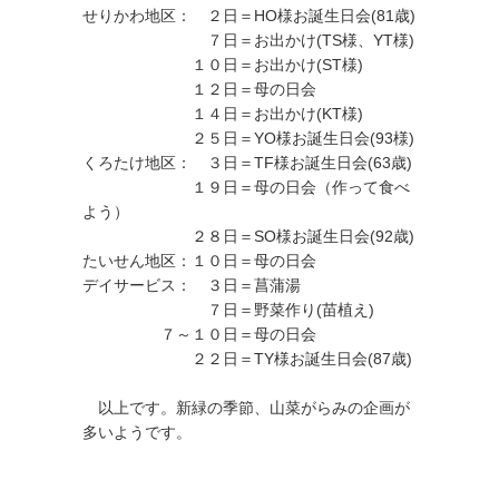
せりかわ地区： ２日＝HO様お誕生日会(81歳)
７日＝お出かけ(TS様、YT様)
１０日＝お出かけ(ST様)
１２日＝母の日会
１４日＝お出かけ(KT様)
２５日＝YO様お誕生日会(93様)
くろたけ地区： ３日＝TF様お誕生日会(63歳)
１９日＝母の日会（作って食べ
よう）
２８日＝SO様お誕生日会(92歳)
たいせん地区：１０日＝母の日会
デイサービス： ３日＝菖蒲湯
７日＝野菜作り(苗植え)
７～１０日＝母の日会
２２日＝TY様お誕生日会(87歳)
以上です。新緑の季節、山菜がらみの企画が
多いようです。