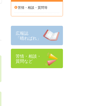
苦情・相談・質問等
広報誌
「晴ればれ」
苦情・相談・
質問など