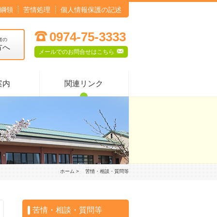
綱領
苦情処理
個人情報保護の記述
;
0974-75-3333
者の
方へ
F
メールでのお問合せはこちら
案内
関連リンク
ホーム
> 苦情・相談・質問等
苦情・相談・質問等