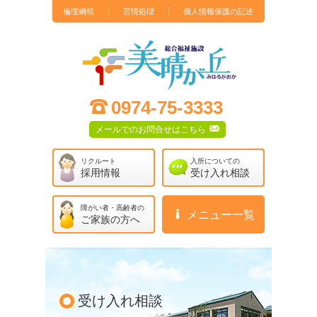
倫理綱領
苦情処理
個人情報保護の記述
社会福祉法人 孝寿福祉会 総合福祉施設 美晴が丘
;
0974-75-3333
F
メールでのお問合せはこちら
リクルート
入所についての
採用情報
受け入れ相談
障がい者・高齢者の
?
メニュー一覧
ご家族の方へ
受け入れ相談